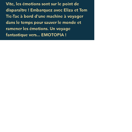
Vite, les émotions sont sur le point de 
disparaître ! Embarquez avec Eliza et Tom 
Tic-Tac à bord d'une machine à voyager 
dans le temps pour sauver le monde et 
ramener les émotions. Un voyage 
fantastique vers... EMOTOPIA ! 
Réservations : 
https://www.16-
19.fr/spectacle/en-route-pour-emotopia/
Afficher plus
Partager cet événement