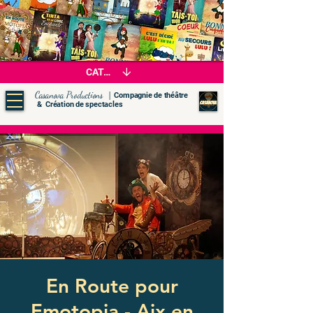
CATALOGUE
|
Casanova Productions
Compagnie de théâtre
& Création de spectacles
En Route pour
Emotopia - Aix en