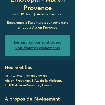
Provence
sam. 01 févr.
  |  
Aix-en-Provence
Embarquez à l'aventure pour cette date
unique à Aix en Provence
Les inscriptions sont closes
Voir d'autres événements
Heure et lieu
01 févr. 2025, 11:00 – 12:00
Aix-en-Provence, 8 Av. de la Violette,
13100 Aix-en-Provence, France
À propos de l'événement