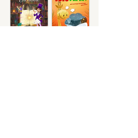
Qui sommes nous
Calendrier des dates
CONTACT
Notre catalogue
Casanova Productions est hébergée administrativement